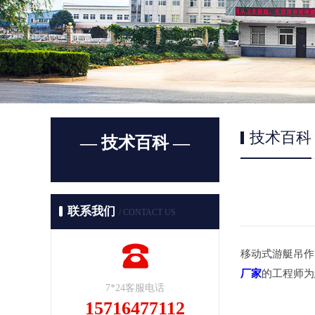
技术百科
— 技术百科 —
联系我们
/ CONTACT US
移动式游艇吊作
厂家
的工程师为
7*24客服电话
15716477112