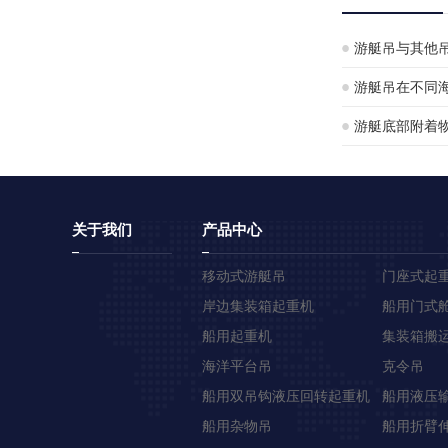
游艇吊与其他
游艇吊在不同
应性分析
游艇底部附着物
否实用？
关于我们
产品中心
移动式游艇吊
门座式起
岸边集装箱起重机
船用门式
船用起重机
集装箱搬
海洋平台吊
克令吊
船用双吊钩液压回转起重机
船用液压
船用杂物吊
船用折臂