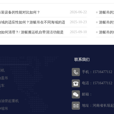
2026-06-22
吊装设备的性能对比如何？
游艇吊的
2025-10-23
海域的适应性如何？游艇吊在不同海域的适
游艇吊的
2025-09-10
如何清理？/ 游艇搬运机自带清洁功能是
游艇吊的
方法与周
联系我们
重机
手机：15716477112
舱盖吊
电话：15716477112
运车
邮箱：
输油管起重机
地址：河南省长垣起
伸缩吊