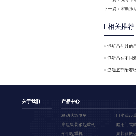
下一篇：
游艇搬
相关推荐
游艇吊与其他
游艇吊在不同
应性分析
游艇底部附着物
否实用？
关于我们
产品中心
移动式游艇吊
门座式起
岸边集装箱起重机
船用门式
船用起重机
集装箱搬